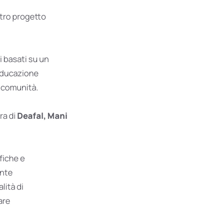
stro progetto
 basati su un
 educazione
o comunità.
ra di
Deafal, Mani
fiche e
ente
ità di
are