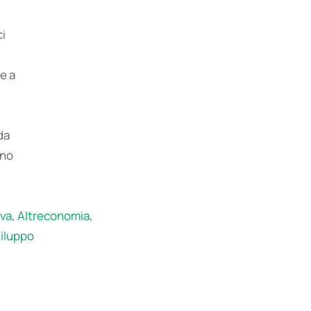
i
e a
da
ano
va
,
Altreconomia
,
viluppo