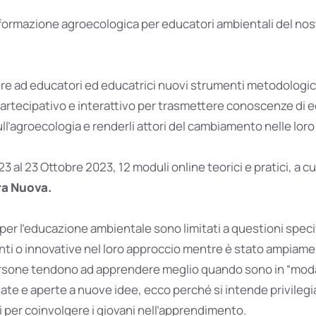
di formazione agroecologica per educatori ambientali del no
re ad educatori ed educatrici nuovi strumenti metodologici
partecipativo e interattivo per trasmettere conoscenze di
l’agroecologia e renderli attori del cambiamento nelle lor
3 al 23 Ottobre 2023, 12 moduli online teorici e pratici, a cu
ra Nuova.
 per l’educazione ambientale sono limitati a questioni speci
ti o innovative nel loro approccio mentre è stato ampiam
rsone tendono ad apprendere meglio quando sono in “modal
ssate e aperte a nuove idee, ecco perché si intende privilegi
i per coinvolgere i giovani nell’apprendimento.