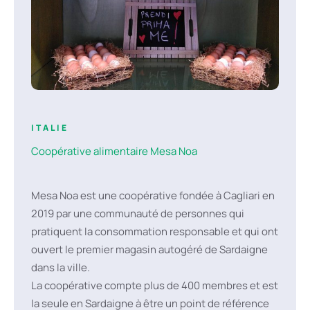
répond plus aux principes éthiques. Cela nous
permet, pour le magasin, de nous approvisionner
également auprès de producteurs non certifiés
dont nous connaissons les réalités agro-
écologiques, sans utilisation de produits
chimiques et avec des valeurs saines, et de pouvoir
nous en porter garants auprès des clients, nous
ITALIE
revenons donc à la valorisation des relations
Coopérative alimentaire Mesa Noa
directes et de la confiance. La didactique avec les
enfants, fondamentale depuis 1999, avec des
journées de groupe et des semaines vertes d'été
Mesa Noa est une coopérative fondée à Cagliari en
consacrées à l'éducation alimentaire dans la
2019 par une communauté de personnes qui
pratique : traire, récolter, cuisiner et manger
pratiquent la consommation responsable et qui ont
ensemble.
ouvert le premier magasin autogéré de Sardaigne
dans la ville.
La coopérative compte plus de 400 membres et est
la seule en Sardaigne à être un point de référence