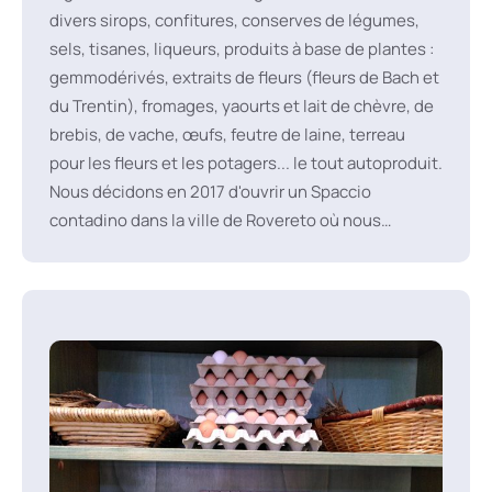
divers sirops, confitures, conserves de légumes,
sels, tisanes, liqueurs, produits à base de plantes :
gemmodérivés, extraits de fleurs (fleurs de Bach et
du Trentin), fromages, yaourts et lait de chèvre, de
brebis, de vache, œufs, feutre de laine, terreau
pour les fleurs et les potagers... le tout autoproduit.
Nous décidons en 2017 d'ouvrir un Spaccio
contadino dans la ville de Rovereto où nous
vendons nos produits ainsi que d'autres produits
essentiels provenant d'agriculteurs locaux que
nous connaissons. Cela permet de réduire les
efforts (chargement-déchargement, intempéries)
et de former quotidiennement les clients aux
pratiques alimentaires. Après 22 ans de
certification biologique (de 1995 à 2017), nous
avons décidé de nous auto-certifier : une
certification avec une bureaucratie lourde et qui ne