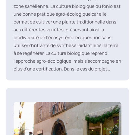
zone sahélienne. La culture biologique du fonio est
une bonne pratique agro-écologique car elle
permet de cultiver une plante traditionnelle dans
ses différentes variétés, préservant ainsi la
biodiversité de l'écosystème en question sans
utiliser d'intrants de synthèse, aidant ainsi la terre
à se régénérer. La culture biologique reprend
l'approche agro-écologique, mais s'accompagne en
plus d'une certification. Dans le cas du projet
"ATNA-FONIO" à Kédougou, les champs de 1 000
producteurs de fonio ont été certifiés par ECOCERT
pour une production biologique utilisant des
variétés locales dont les semences sont
conservées par les paysans eux-mêmes.