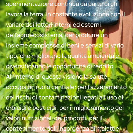
sperimentazione continua da parte di chi
lavora la terra, in costante evoluzione con il
variare dei fattori interni ed esterni
dell’agroecosistema, per produrre un
insieme complesso di beni e servizi di vario
tipo, che migliorano la qualità ambientale
diversificando le opportunità di reddito.
All’interno di questa visione la salute
occupa un ruolo centrale: per l’azzeramento
dei rischi di contaminazioni legati all’uso di
erbicidi e pesticidi, per il miglioramento dei
valori nutrizionali dei prodotti, per il
contenimento dell’insorgenza di malattie