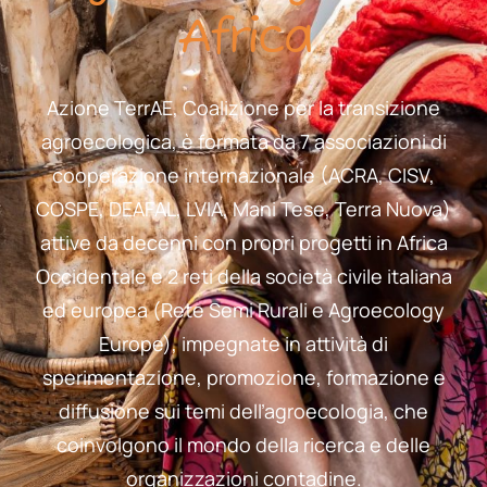
Africa
Azione TerrAE, Coalizione per la transizione
agroecologica, è formata da 7 associazioni di
cooperazione internazionale (ACRA, CISV,
COSPE, DEAFAL, LVIA, Mani Tese, Terra Nuova)
attive da decenni con propri progetti in Africa
Occidentale e 2 reti della società civile italiana
ed europea (Rete Semi Rurali e Agroecology
Europe), impegnate in attività di
sperimentazione, promozione, formazione e
diffusione sui temi dell’agroecologia, che
coinvolgono il mondo della ricerca e delle
organizzazioni contadine.