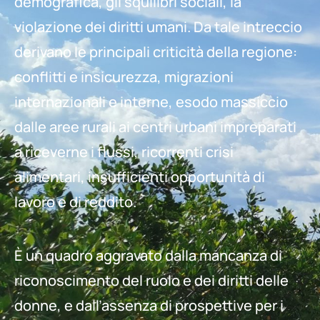
demografica, gli squilibri sociali, la
violazione dei diritti umani. Da tale intreccio
derivano le principali criticità della regione:
conflitti e insicurezza, migrazioni
internazionali e interne, esodo massiccio
dalle aree rurali ai centri urbani impreparati
a riceverne i flussi, ricorrenti crisi
alimentari, insufficienti opportunità di
lavoro e di reddito.
È un quadro aggravato dalla mancanza di
riconoscimento del ruolo e dei diritti delle
donne, e dall’assenza di prospettive per i