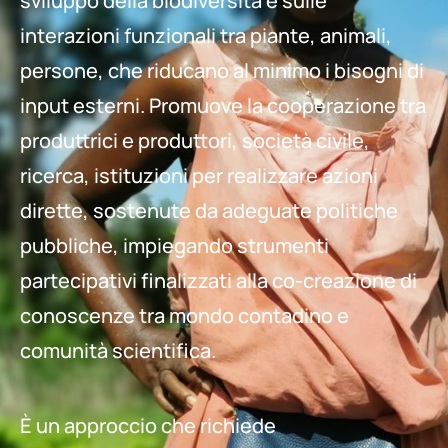
sviluppo della biodiversità e sulle
interazioni funzionali tra piante, animali,
persone, che riducano al minimo i bisogni di
input esterni. Promuove la cooperazione tra
produttrici e produttori, società civile,
ricerca, istituzioni per realizzare azioni
dirette, sostenute da adeguate politiche
pubbliche, impiegando strumenti
partecipativi finalizzati alla co-creazione di
conoscenze tra mondo contadino e
comunità scientifica.
È un approccio che richiede