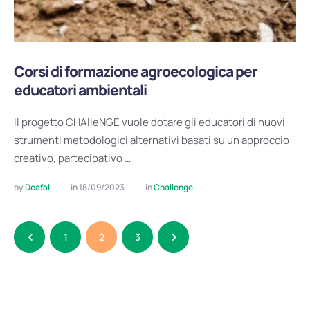
Corsi di formazione agroecologica per
educatori ambientali
Il progetto CHAlleNGE vuole dotare gli educatori di nuovi
strumenti metodologici alternativi basati su un approccio
creativo, partecipativo …
by 
Deafal
in 
18/09/2023
in 
Challenge
1
2
3