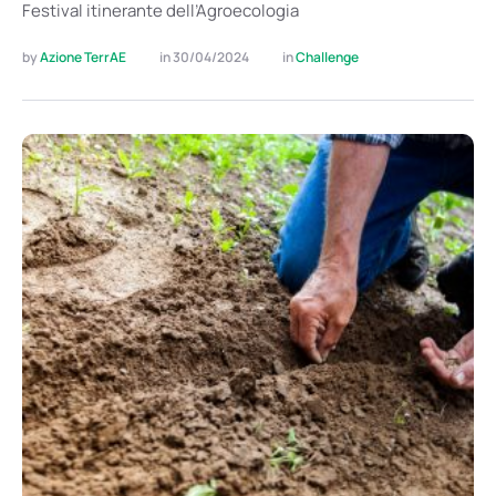
Festival itinerante dell’Agroecologia
by 
Azione TerrAE
in 
30/04/2024
in 
Challenge